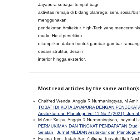
Jayapura sebagai tempat bagi
aktivitas remaja di bidang olahraga, seni, sosial/bi
menggunakan
pendekatan Arsitektur High-Tech yang mencerminkan
muda. Hasil penelitian
ditampilkan dalam bentuk gambar-gambar rancanga
desain struktur, desain
interior hingga eksterior.
Most read articles by the same author(s
Chalfred Wenda, Anggia R Nurmaningtyas, M Amir S
TOBATI DI KOTA JAYAPURA DENGAN PENDEKAT
Arsitektur dan Planologi: Vol 11 No 2 (2021): Jurna
M Amir Salipu, Anggia R Nurmaningtyas, Inayatul I
PERMUKIMAN DAN TINGKAT PENDAPATAN Studi Kasu
Selatan
,
Jurnal MEDIAN Arsitektur dan Planologi: 
Fatima Tomi, Indah Sari Zulfiana, Inayatul Ilah Nas