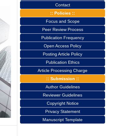
Contact
:: Policies ::
Focus and Scope
Peer Review Process
Publication Frequency
Open Access Policy
Posting Article Policy
Publication Ethics
Article Processing Charge
:: Submission ::
Author Guidelines
Reviewer Guidelines
Copyright Notice
Privacy Statement
Manuscript Template