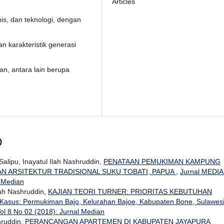
Articles
snis, dan teknologi, dengan
 karakteristik generasi
n, antara lain berupa
)
alipu, Inayatul Ilah Nashruddin,
PENATAAN PEMUKIMAN KAMPUNG
AN ARSITEKTUR TRADISIONAL SUKU TOBATI, PAPUA
,
Jurnal MEDI
l Median
lah Nashruddin,
KAJIAN TEORI TURNER: PRIORITAS KEBUTUHAN
s: Permukiman Bajo, Kelurahan Bajoe, Kabupaten Bone, Sulawes
Vol 8 No 02 (2018): Jurnal Median
hruddin,
PERANCANGAN APARTEMEN DI KABUPATEN JAYAPURA