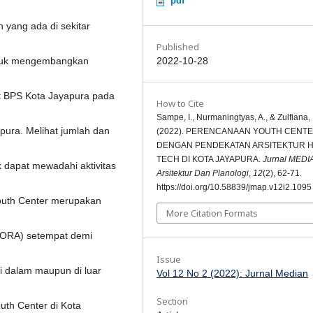
pdf
 yang ada di sekitar
Published
2022-10-28
untuk mengembangkan
t BPS Kota Jayapura pada
How to Cite
Sampe, I., Nurmaningtyas, A., & Zulfiana, I
pura. Melihat jumlah dan
(2022). PERENCANAAN YOUTH CENT
DENGAN PENDEKATAN ARSITEKTUR H
TECH DI KOTA JAYAPURA.
Jurnal MEDI
dapat mewadahi aktivitas
Arsitektur Dan Planologi
,
12
(2), 62-71.
https://doi.org/10.58839/jmap.v12i2.1095
Youth Center merupakan
More Citation Formats
SPORA) setempat demi
Issue
i dalam maupun di luar
Vol 12 No 2 (2022): Jurnal Median
Section
uth Center di Kota