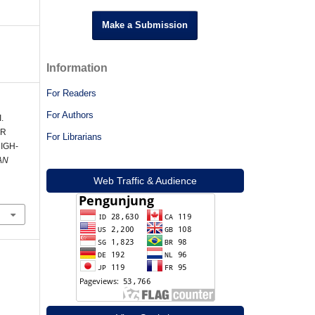
Make a Submission
Information
For Readers
For Authors
.
ER
For Librarians
IGH-
AN
Web Traffic & Audience