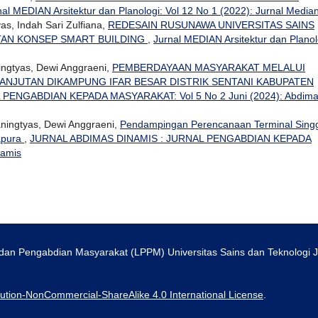
nal MEDIAN Arsitektur dan Planologi: Vol 12 No 1 (2022): Jurnal Media
s, Indah Sari Zulfiana,
REDESAIN RUSUNAWA UNIVERSITAS SAINS
TAN KONSEP SMART BUILDING
,
Jurnal MEDIAN Arsitektur dan Planol
ingtyas, Dewi Anggraeni,
PEMBERDAYAAN MASYARAKAT MELALUI
NJUTAN DIKAMPUNG IFAR BESAR DISTRIK SENTANI KABUPATEN
PENGABDIAN KEPADA MASYARAKAT: Vol 5 No 2 Juni (2024): Abdim
ningtyas, Dewi Anggraeni,
Pendampingan Perencanaan Terminal Sing
apura
,
JURNAL ABDIMAS DINAMIS : JURNAL PENGABDIAN KEPADA
namis
an dan Pengabdian Masyarakat (LPPM) Universitas Sains dan Teknologi
ution-NonCommercial-ShareAlike 4.0 International License
.