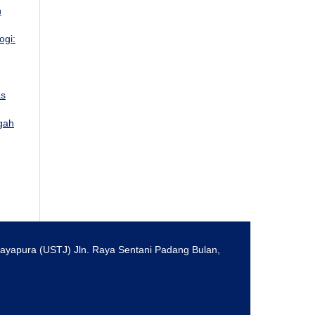
n
ogi:
as
gah
 Jayapura (USTJ) Jln. Raya Sentani Padang Bulan,