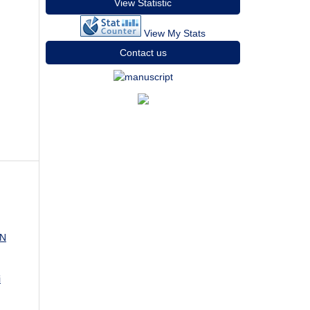
View Statistic
View My Stats
Contact us
AN
i